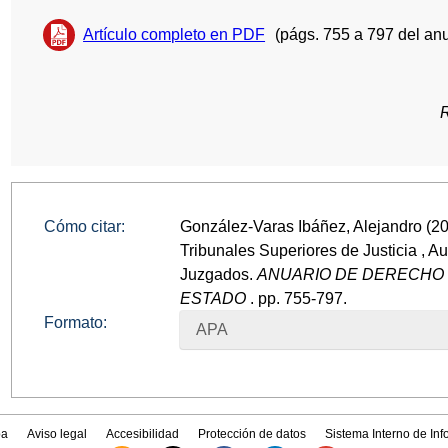
Artículo completo en PDF
(págs. 755 a 797 del anu
Cómo citar:
González-Varas Ibáñez, Alejandro (20
Tribunales Superiores de Justicia , A
Juzgados.
ANUARIO DE DERECHO 
ESTADO
. pp. 755-797.
Formato:
APA
a
Aviso legal
Accesibilidad
Protección de datos
Sistema Interno de In