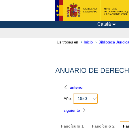
Català
Us trobeu en
Inicio
Biblioteca Jurídica
ANUARIO DE DERECHO
anterior
Año:
1950
siguiente
Fascículo
1
Fascículo
2
Fa