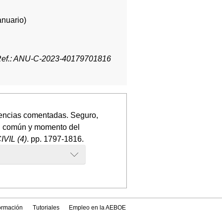
anuario)
ef.: ANU-C-2023-40179701816
tencias comentadas. Seguro,
d común y momento del
IL (4)
. pp. 1797-1816.
formación
Tutoriales
Empleo en la AEBOE