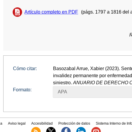
Artículo completo en PDF
(págs. 1797 a 1816 del 
R
Cómo citar:
Basozabal Arrue, Xabier (2023). Sen
invalidez permanente por enfermeda
siniestro.
ANUARIO DE DERECHO CIV
Formato:
APA
a
Aviso legal
Accesibilidad
Protección de datos
Sistema Interno de In