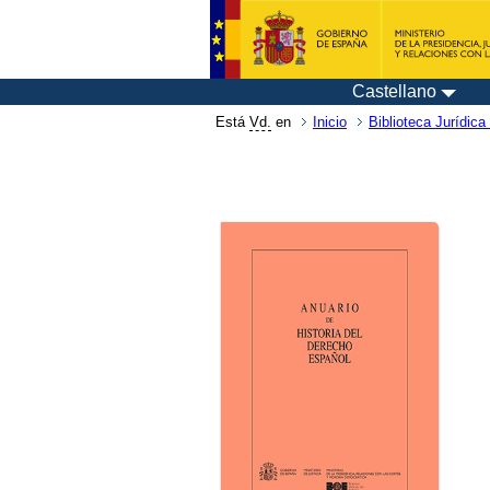
Castellano
Está
Vd.
en
Inicio
Biblioteca Jurídica 