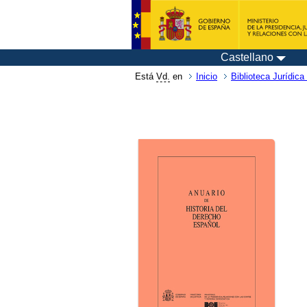
Castellano
Está
Vd.
en
Inicio
Biblioteca Jurídica 