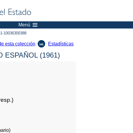
Menú
1-10036300388
de esta colección
Estadísticas
 ESPAÑOL (1961)
resp.)
ario)