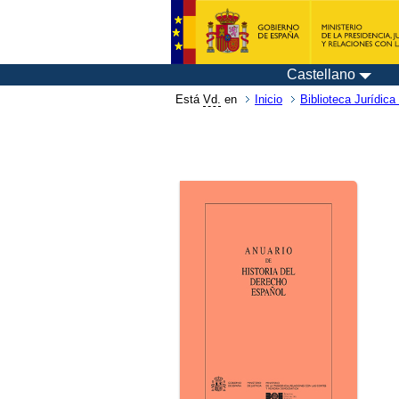
Castellano
Está
Vd.
en
Inicio
Biblioteca Jurídica 