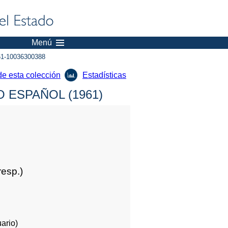
Menú
1-10036300388
de esta colección
Estadísticas
 ESPAÑOL (1961)
resp.)
ario)