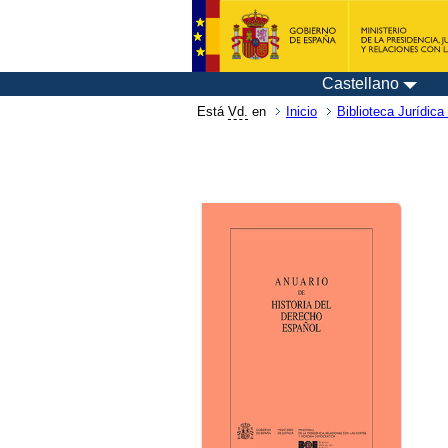
Castellano
Está
Vd.
en
Inicio
Biblioteca Jurídica 