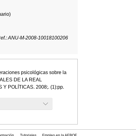
ario)
ef.: ANU-M-2008-10018100206
eraciones psicológicas sobre la
 ANALES DE LA REAL
POLÍTICAS. 2008;. (1):pp.
formación
Tutoriales
Empleo en la AEBOE