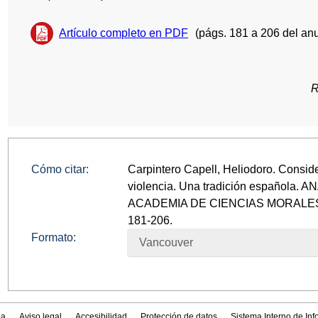
Artículo completo en PDF
(págs. 181 a 206 del anu
R
Cómo citar:
Carpintero Capell, Heliodoro. Consid
violencia. Una tradición española.
ACADEMIA DE CIENCIAS MORALES Y 
181-206.
Formato:
Vancouver
a
Aviso legal
Accesibilidad
Protección de datos
Sistema Interno de In