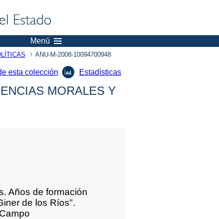
Menú
LÍTICAS
ANU-M-2008-10094700948
de esta colección
Estadísticas
IENCIAS MORALES Y
us. Años de formación
iner de los Ríos".
z Campo