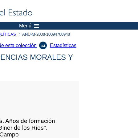
Menú
LÍTICAS
ANU-M-2008-10094700948
de esta colección
Estadísticas
IENCIAS MORALES Y
us. Años de formación
iner de los Ríos".
z Campo