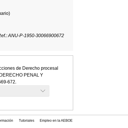
ario)
Ref.: ANU-P-1950-30066900672
cciones de Derecho procesal
DE DERECHO PENAL Y
669-672.
formación
Tutoriales
Empleo en la AEBOE