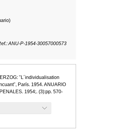
ario)
Ref.: ANU-P-1954-30057000573
ERZOG: "L´individualisation
incuant", París. 1954. ANUARIO
ALES. 1954;. (3):pp. 570-