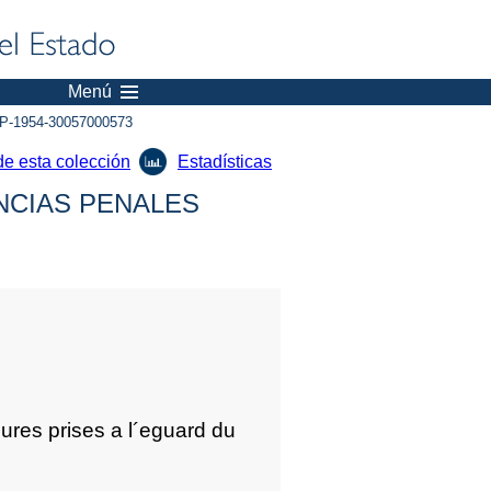
Menú
P-1954-30057000573
de esta colección
Estadísticas
NCIAS PENALES
res prises a l´eguard du