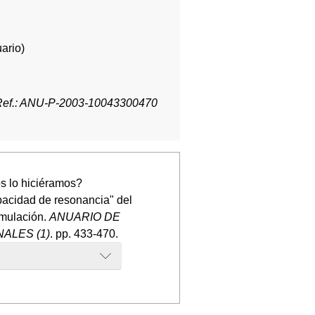
ario)
Ref.: ANU-P-2003-10043300470
os lo hiciéramos?
pacidad de resonancia" del
umulación.
ANUARIO DE
ALES (1)
. pp. 433-470.