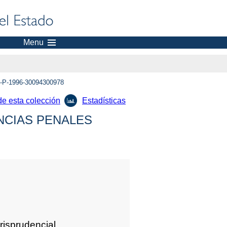
Menu
-P-1996-30094300978
de esta colección
Estadísticas
NCIAS PENALES
urisprudencial