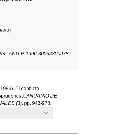
ario)
Ref.: ANU-P-1996-30094300978
996). El conflicto
isprudencial.
ANUARIO DE
ALES (3)
. pp. 943-978.