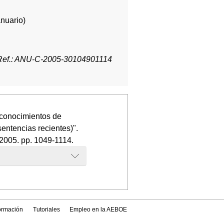
anuario)
Ref.: ANU-C-2005-30104901114
econocimientos de
ntencias recientes)".
. 2005. pp. 1049-1114.
formación
Tutoriales
Empleo en la AEBOE