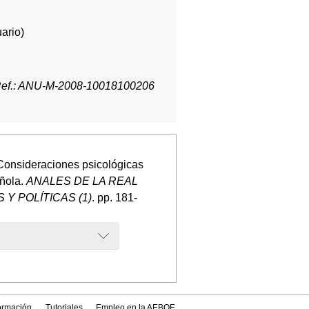
ario)
ef.: ANU-M-2008-10018100206
 Consideraciones psicológicas
añola.
ANALES DE LA REAL
Y POLÍTICAS (1)
. pp. 181-
formación
Tutoriales
Empleo en la AEBOE