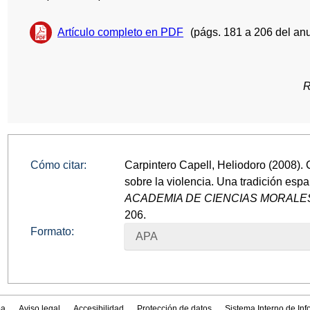
Artículo completo en PDF
(págs. 181 a 206 del anu
R
Cómo citar:
Carpintero Capell, Heliodoro (2008).
sobre la violencia. Una tradición esp
ACADEMIA DE CIENCIAS MORALES 
206.
Formato:
APA
a
Aviso legal
Accesibilidad
Protección de datos
Sistema Interno de In