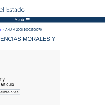
Menú
)
ANU-M-2008-10003500070
IENCIAS MORALES Y
f y
árticulo
ualizaciones