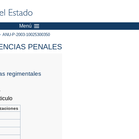
Menú
ANU-P-2003-10025300350
ENCIAS PENALES
ías regimentales
y
ticulo
izaciones