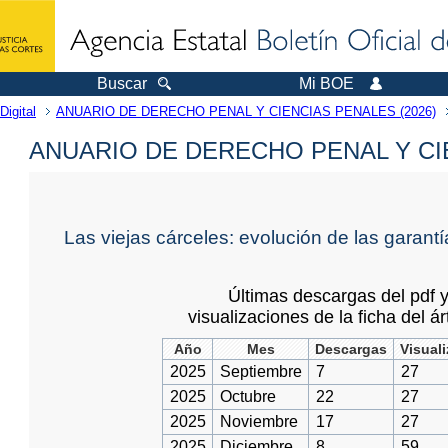
Buscar
Mi BOE
Digital
ANUARIO DE DERECHO PENAL Y CIENCIAS PENALES (2026)
ANUARIO DE DERECHO PENAL Y CI
Las viejas cárceles: evolución de las garant
Últimas descargas del pdf 
visualizaciones de la ficha del ár
Año
Mes
Descargas
Visual
2025
Septiembre
7
27
2025
Octubre
22
27
2025
Noviembre
17
27
2025
Diciembre
8
59