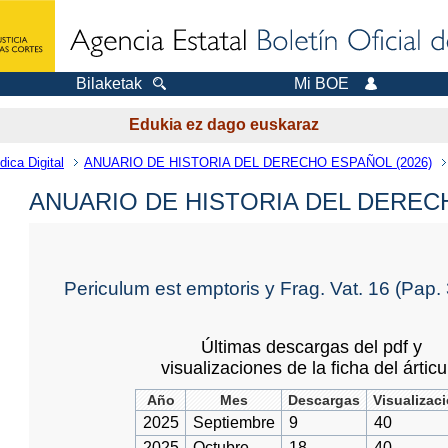
Bilaketak
Mi BOE
Edukia ez dago euskaraz
dica Digital
ANUARIO DE HISTORIA DEL DERECHO ESPAÑOL (2026)
ANUARIO DE HISTORIA DEL DERE
Periculum est emptoris y Frag. Vat. 16 (Pap. 
Últimas descargas del pdf y
visualizaciones de la ficha del árticu
Año
Mes
Descargas
Visualizac
2025
Septiembre
9
40
2025
Octubre
18
40