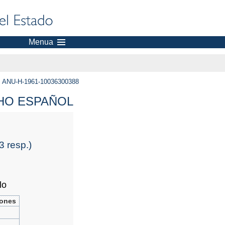
Menua
ANU-H-1961-10036300388
CHO ESPAÑOL
3 resp.)
lo
iones