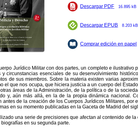
Descargar PDF
16.895 kB
Descargar EPUB
8.203 kB
Comprar edición en papel
Cuerpo Jurídico Militar con dos partes, un completo e ilustrativo
 y circunstancias esenciales de su desenvolvimiento histórico
ntos de sus miembros. Sobre la materia existen varias aproxim
mo el que nos ocupa, que hiciera justicia a un cuerpo del Estad
tras áreas de la Administración, de la política o de la socieda
ado y, aún más allá, en la de la propia dinámica nacional. 
an antes de la creación de los Cuerpos Jurídicos Militares, por
ormas en su momento publicadas en la Gaceta de Madrid del sigl
izado una serie de precisiones que afectan al contenido de la 
 biografías en su segunda parte.