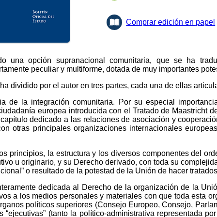
Comprar edición en papel
do una opción supranacional comunitaria, que se ha trad
rtamente peculiar y multiforme, dotada de muy importantes pote
a dividido por el autor en tres partes, cada una de ellas articul
ia de la integración comunitaria. Por su especial importanci
ciudadanía europea introducida con el Tratado de Maastricht de
 capítulo dedicado a las relaciones de asociación y cooperació
con otras principales organizaciones internacionales europeas
s principios, la estructura y los diversos componentes del ord
tivo u originario, y su Derecho derivado, con toda su complejid
cional” o resultado de la potestad de la Unión de hacer tratados
 enteramente dedicada al Derecho de la organización de la Unió
ivos a los medios personales y materiales con que toda esta or
u órganos políticos superiores (Consejo Europeo, Consejo, Par
 “ejecutivas” (tanto la político-administrativa representada po