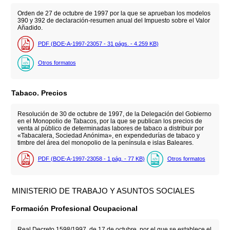
Orden de 27 de octubre de 1997 por la que se aprueban los modelos
390 y 392 de declaración-resumen anual del Impuesto sobre el Valor
Añadido.
PDF (BOE-A-1997-23057 - 31
págs.
- 4.259
KB
)
Otros formatos
Tabaco. Precios
Resolución de 30 de octubre de 1997, de la Delegación del Gobierno
en el Monopolio de Tabacos, por la que se publican los precios de
venta al público de determinadas labores de tabaco a distribuir por
«Tabacalera, Sociedad Anónima», en expendedurías de tabaco y
timbre del área del monopolio de la península e islas Baleares.
PDF (BOE-A-1997-23058 - 1
pág.
- 77
KB
)
Otros formatos
MINISTERIO DE TRABAJO Y ASUNTOS SOCIALES
Formación Profesional Ocupacional
Real Decreto 1598/1997, de 17 de octubre, por el que se establece el