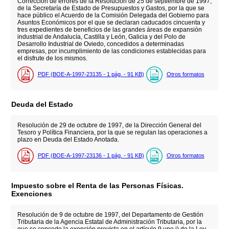
Corrección de errores de la Resolución de 25 de septiembre de 1997,
de la Secretaría de Estado de Presupuestos y Gastos, por la que se
hace público el Acuerdo de la Comisión Delegada del Gobierno para
Asuntos Económicos por el que se declaran caducados cincuenta y
tres expedientes de beneficios de las grandes áreas de expansión
industrial de Andalucía, Castilla y León, Galicia y del Polo de
Desarrollo Industrial de Oviedo, concedidos a determinadas
empresas, por incumplimiento de las condiciones establecidas para
el disfrute de los mismos.
PDF (BOE-A-1997-23135 - 1
pág.
- 91
KB
)
Otros formatos
Deuda del Estado
Resolución de 29 de octubre de 1997, de la Dirección General del
Tesoro y Política Financiera, por la que se regulan las operaciones a
plazo en Deuda del Estado Anotada.
PDF (BOE-A-1997-23136 - 1
pág.
- 91
KB
)
Otros formatos
Impuesto sobre el Renta de las Personas Físicas.
Exenciones
Resolución de 9 de octubre de 1997, del Departamento de Gestión
Tributaria de la Agencia Estatal de Administración Tributaria, por la
que se concede la exención prevista en el artículo 9.uno.i) de la Ley