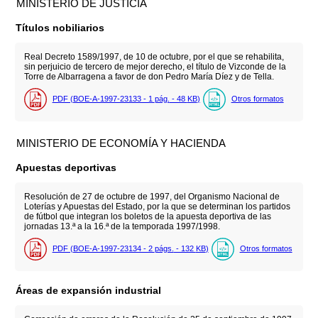
MINISTERIO DE JUSTICIA
Títulos nobiliarios
Real Decreto 1589/1997, de 10 de octubre, por el que se rehabilita,
sin perjuicio de tercero de mejor derecho, el título de Vizconde de la
Torre de Albarragena a favor de don Pedro María Díez y de Tella.
PDF (BOE-A-1997-23133 - 1
pág.
- 48
KB
)
Otros formatos
MINISTERIO DE ECONOMÍA Y HACIENDA
Apuestas deportivas
Resolución de 27 de octubre de 1997, del Organismo Nacional de
Loterías y Apuestas del Estado, por la que se determinan los partidos
de fútbol que integran los boletos de la apuesta deportiva de las
jornadas 13.ª a la 16.ª de la temporada 1997/1998.
PDF (BOE-A-1997-23134 - 2
págs.
- 132
KB
)
Otros formatos
Áreas de expansión industrial