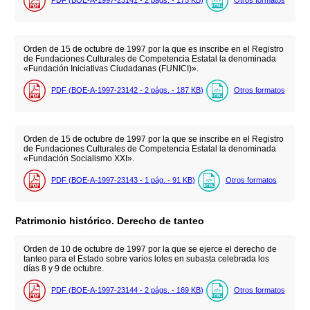
PDF (BOE-A-1997-23141 - 2
págs.
- 175
KB
)
Otros formatos
Orden de 15 de octubre de 1997 por la que es inscribe en el Registro
de Fundaciones Culturales de Competencia Estatal la denominada
«Fundación Iniciativas Ciudadanas (FUNICI)».
PDF (BOE-A-1997-23142 - 2
págs.
- 187
KB
)
Otros formatos
Orden de 15 de octubre de 1997 por la que se inscribe en el Registro
de Fundaciones Culturales de Competencia Estatal la denominada
«Fundación Socialismo XXI».
PDF (BOE-A-1997-23143 - 1
pág.
- 91
KB
)
Otros formatos
Patrimonio histórico. Derecho de tanteo
Orden de 10 de octubre de 1997 por la que se ejerce el derecho de
tanteo para el Estado sobre varios lotes en subasta celebrada los
días 8 y 9 de octubre.
PDF (BOE-A-1997-23144 - 2
págs.
- 169
KB
)
Otros formatos