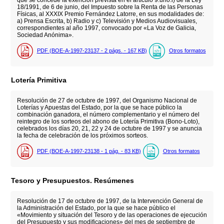
18/1991, de 6 de junio, del Impuesto sobre la Renta de las Personas
Físicas, al XXXIX Premio Fernández Latorre, en sus modalidades de:
a) Prensa Escrita, b) Radio y c) Televisión y Medios Audiovisuales,
correspondientes al año 1997, convocado por «La Voz de Galicia,
Sociedad Anónima».
PDF (BOE-A-1997-23137 - 2
págs.
- 167
KB
)
Otros formatos
Lotería Primitiva
Resolución de 27 de octubre de 1997, del Organismo Nacional de
Loterías y Apuestas del Estado, por la que se hace público la
combinación ganadora, el número complementario y el número del
reintegro de los sorteos del abono de Lotería Primitiva (Bono-Loto),
celebrados los días 20, 21, 22 y 24 de octubre de 1997 y se anuncia
la fecha de celebración de los próximos sorteos.
PDF (BOE-A-1997-23138 - 1
pág.
- 83
KB
)
Otros formatos
Tesoro y Presupuestos. Resúmenes
Resolución de 17 de octubre de 1997, de la Intervención General de
la Administración del Estado, por la que se hace público el
«Movimiento y situación del Tesoro y de las operaciones de ejecución
del Presupuesto y sus modificaciones» del mes de septiembre de