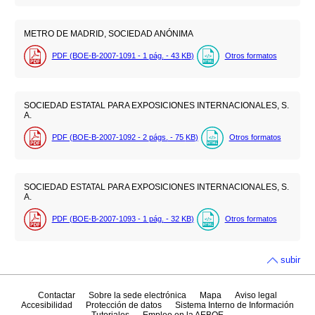
METRO DE MADRID, SOCIEDAD ANÓNIMA
PDF (BOE-B-2007-1091 - 1
pág.
- 43
KB
)
Otros formatos
SOCIEDAD ESTATAL PARA EXPOSICIONES INTERNACIONALES, S.
A.
PDF (BOE-B-2007-1092 - 2
págs.
- 75
KB
)
Otros formatos
SOCIEDAD ESTATAL PARA EXPOSICIONES INTERNACIONALES, S.
A.
PDF (BOE-B-2007-1093 - 1
pág.
- 32
KB
)
Otros formatos
subir
Contactar
Sobre la sede electrónica
Mapa
Aviso legal
Accesibilidad
Protección de datos
Sistema Interno de Información
Tutoriales
Empleo en la AEBOE