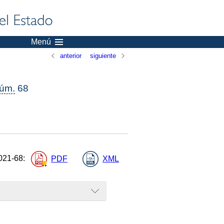
Menú
anterior
siguiente
úm.
68
021-68
:
PDF
XML