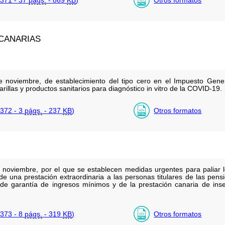
CANARIAS
 noviembre, de establecimiento del tipo cero en el Impuesto Genera
illas y productos sanitarios para diagnóstico in vitro de la COVID-19.
372 - 3
págs.
- 237
KB
)
Otros formatos
 noviembre, por el que se establecen medidas urgentes para paliar l
 una prestación extraordinaria a las personas titulares de las pensi
io de garantía de ingresos mínimos y de la prestación canaria de in
373 - 8
págs.
- 319
KB
)
Otros formatos