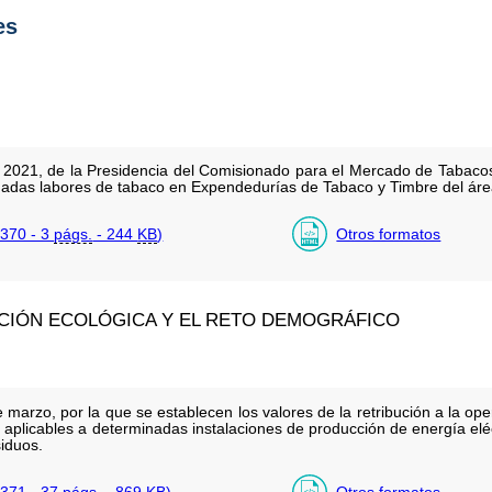
es
2021, de la Presidencia del Comisionado para el Mercado de Tabacos,
inadas labores de tabaco en Expendedurías de Tabaco y Timbre del áre
370 - 3
págs.
- 244
KB
)
Otros formatos
ICIÓN ECOLÓGICA Y EL RETO DEMOGRÁFICO
arzo, por la que se establecen los valores de la retribución a la op
 aplicables a determinadas instalaciones de producción de energía eléc
iduos.
371 - 37
págs.
- 869
KB
)
Otros formatos