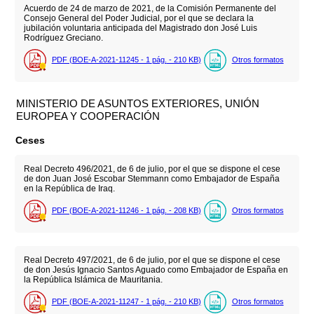
Acuerdo de 24 de marzo de 2021, de la Comisión Permanente del
Consejo General del Poder Judicial, por el que se declara la
jubilación voluntaria anticipada del Magistrado don José Luis
Rodríguez Greciano.
PDF (BOE-A-2021-11245 - 1
pág.
- 210
KB
)
Otros formatos
MINISTERIO DE ASUNTOS EXTERIORES, UNIÓN
EUROPEA Y COOPERACIÓN
Ceses
Real Decreto 496/2021, de 6 de julio, por el que se dispone el cese
de don Juan José Escobar Stemmann como Embajador de España
en la República de Iraq.
PDF (BOE-A-2021-11246 - 1
pág.
- 208
KB
)
Otros formatos
Real Decreto 497/2021, de 6 de julio, por el que se dispone el cese
de don Jesús Ignacio Santos Aguado como Embajador de España en
la República Islámica de Mauritania.
PDF (BOE-A-2021-11247 - 1
pág.
- 210
KB
)
Otros formatos