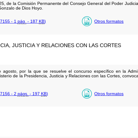
, de la Comisión Permanente del Consejo General del Poder Judicial, 
 Gonzalo de Dios Hoyo.
7155 - 1
pág.
- 187
KB
)
Otros formatos
NCIA, JUSTICIA Y RELACIONES CON LAS CORTES
agosto, por la que se resuelve el concurso específico en la Admin
inisterio de la Presidencia, Justicia y Relaciones con las Cortes, con
7156 - 2
págs.
- 197
KB
)
Otros formatos