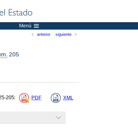
Menú
anterior
siguiente
úm.
205
25-205
:
PDF
XML