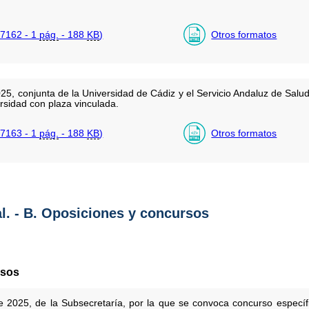
7162 - 1
pág.
- 188
KB
)
Otros formatos
025, conjunta de la Universidad de Cádiz y el Servicio Andaluz de Sal
rsidad con plaza vinculada.
7163 - 1
pág.
- 188
KB
)
Otros formatos
al. - B. Oposiciones y concursos
rsos
 2025, de la Subsecretaría, por la que se convoca concurso específi