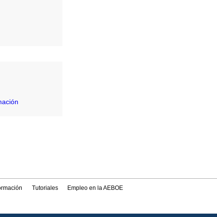
mación
formación
Tutoriales
Empleo en la AEBOE