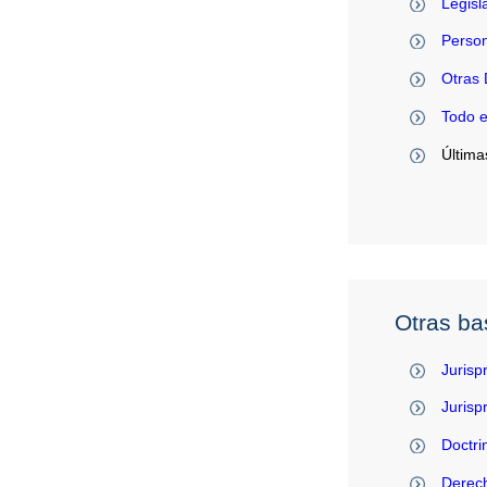
Legisl
Person
Otras 
Todo 
Última
Otras ba
Jurisp
Juris
Doctri
Derec