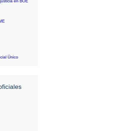
justicia en BOE
RME
icial Único
ficiales