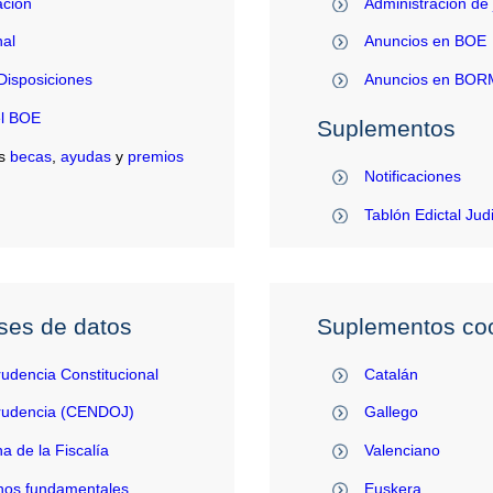
ación
Administración de 
al
Anuncios en BOE
Disposiciones
Anuncios en BO
el BOE
Suplementos
s
becas
,
ayudas
y
premios
Notificaciones
Tablón Edictal Jud
ses de datos
Suplementos coo
rudencia Constitucional
Catalán
prudencia (CENDOJ)
Gallego
na de la Fiscalía
Valenciano
hos fundamentales
Euskera