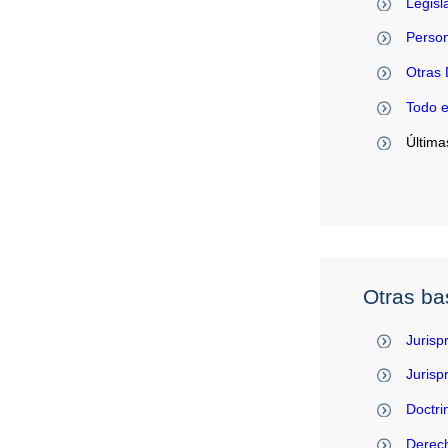
Legisl
Person
Otras 
Todo 
Última
Otras ba
Jurisp
Juris
Doctri
Derec