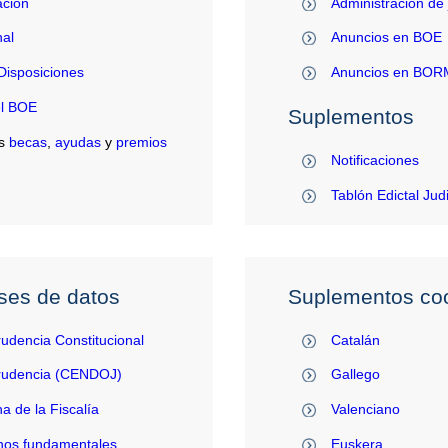
ación
Administración de 
al
Anuncios en BOE
Disposiciones
Anuncios en BO
el BOE
Suplementos
s
becas
,
ayudas
y
premios
Notificaciones
Tablón Edictal Jud
ses de datos
Suplementos coo
rudencia Constitucional
Catalán
prudencia (CENDOJ)
Gallego
na de la Fiscalía
Valenciano
hos fundamentales
Euskera