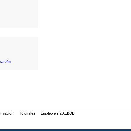
mación
formación
Tutoriales
Empleo en la AEBOE