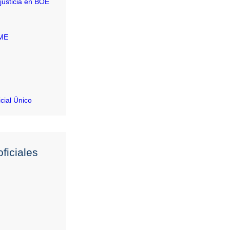
justicia en BOE
RME
icial Único
ficiales