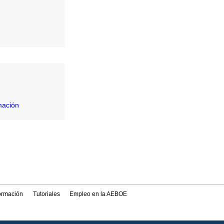
mación
formación
Tutoriales
Empleo en la AEBOE