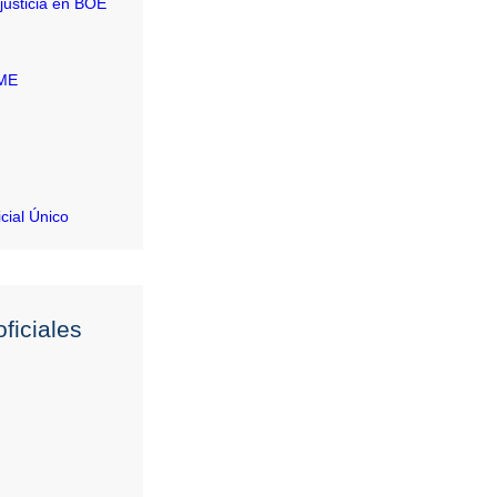
justicia en BOE
RME
icial Único
ficiales