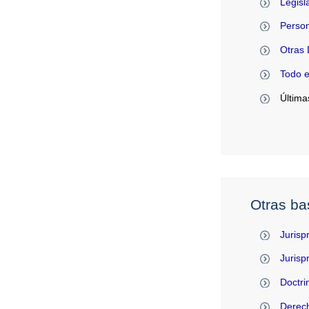
Legisl
Person
Otras 
Todo 
Última
Otras ba
Jurisp
Juris
Doctri
Derec