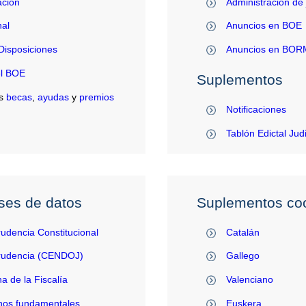
ación
Administración de 
al
Anuncios en BOE
Disposiciones
Anuncios en BO
el BOE
Suplementos
s
becas
,
ayudas
y
premios
Notificaciones
Tablón Edictal Jud
ses de datos
Suplementos coo
rudencia Constitucional
Catalán
prudencia (CENDOJ)
Gallego
na de la Fiscalía
Valenciano
hos fundamentales
Euskera