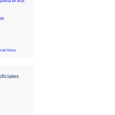
justicia en BOE
RME
icial Único
ficiales