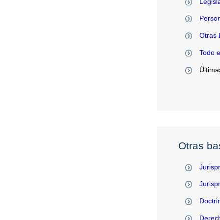
Legisl
Person
Otras 
Todo 
Última
Otras ba
Jurisp
Juris
Doctri
Derec