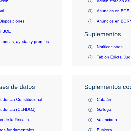
ación
Administración de 
al
Anuncios en BOE
Disposiciones
Anuncios en BO
el BOE
Suplementos
s
becas
,
ayudas
y
premios
Notificaciones
Tablón Edictal Jud
ses de datos
Suplementos coo
rudencia Constitucional
Catalán
prudencia (CENDOJ)
Gallego
na de la Fiscalía
Valenciano
hos fundamentales
Euskera