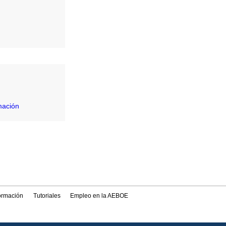
mación
formación
Tutoriales
Empleo en la AEBOE