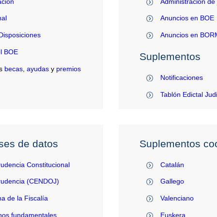
ación
Administración de 
al
Anuncios en BOE
Disposiciones
Anuncios en BO
el BOE
Suplementos
s
becas
,
ayudas
y
premios
Notificaciones
Tablón Edictal Jud
ses de datos
Suplementos coo
rudencia Constitucional
Catalán
prudencia (CENDOJ)
Gallego
na de la Fiscalía
Valenciano
hos fundamentales
Euskera