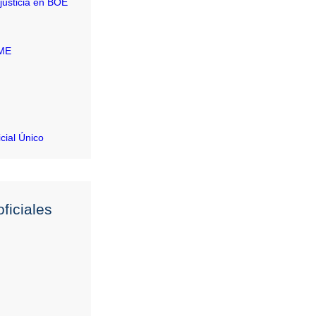
justicia en BOE
RME
icial Único
ficiales