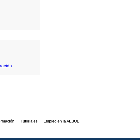
mación
formación
Tutoriales
Empleo en la AEBOE