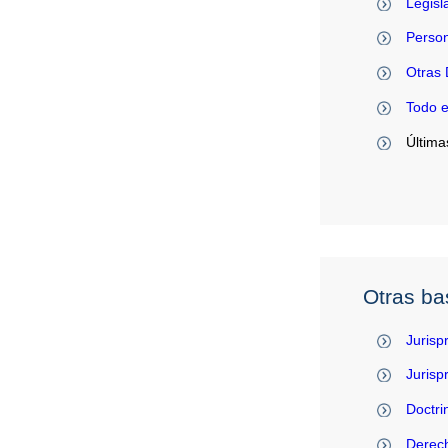
Legisl
Person
Otras 
Todo 
Última
Otras ba
Jurisp
Juris
Doctri
Derec