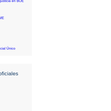
justicia en BOE
RME
icial Único
ficiales