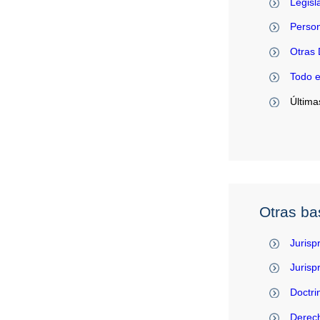
Legisl
Person
Otras 
Todo 
Última
Otras ba
Jurisp
Juris
Doctri
Derec