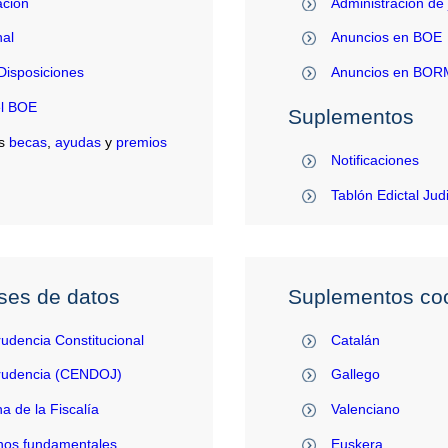
ación
Administración de 
al
Anuncios en BOE
Disposiciones
Anuncios en BO
el BOE
Suplementos
s
becas
,
ayudas
y
premios
Notificaciones
Tablón Edictal Jud
ses de datos
Suplementos coo
rudencia Constitucional
Catalán
prudencia (CENDOJ)
Gallego
na de la Fiscalía
Valenciano
hos fundamentales
Euskera