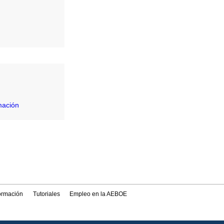
mación
formación
Tutoriales
Empleo en la AEBOE