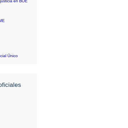
justicia en BOE
RME
icial Único
ficiales