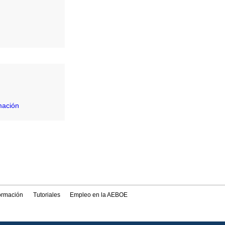
mación
formación
Tutoriales
Empleo en la AEBOE