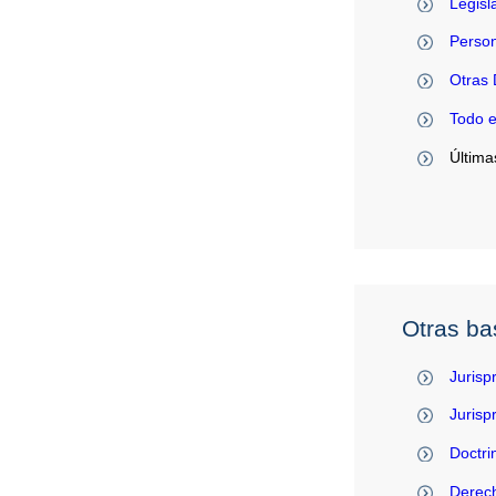
Legisl
Person
Otras 
Todo 
Última
Otras ba
Jurisp
Juris
Doctri
Derec