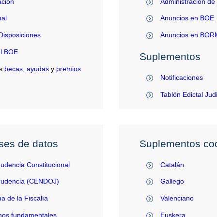
ación
Administración de 
al
Anuncios en BOE
Disposiciones
Anuncios en BO
el BOE
Suplementos
s
becas
,
ayudas
y
premios
Notificaciones
Tablón Edictal Jud
ses de datos
Suplementos coo
rudencia Constitucional
Catalán
prudencia (CENDOJ)
Gallego
na de la Fiscalía
Valenciano
hos fundamentales
Euskera