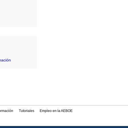
mación
formación
Tutoriales
Empleo en la AEBOE