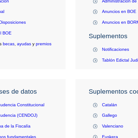
ación
Administración de 
al
Anuncios en BOE
Disposiciones
Anuncios en BO
el BOE
Suplementos
s
becas
,
ayudas
y
premios
Notificaciones
Tablón Edictal Jud
ses de datos
Suplementos coo
rudencia Constitucional
Catalán
prudencia (CENDOJ)
Gallego
na de la Fiscalía
Valenciano
hos fundamentales
Euskera