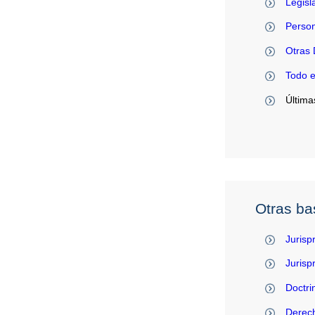
Legisl
Person
Otras 
Todo 
Última
Otras ba
Jurisp
Juris
Doctri
Derec