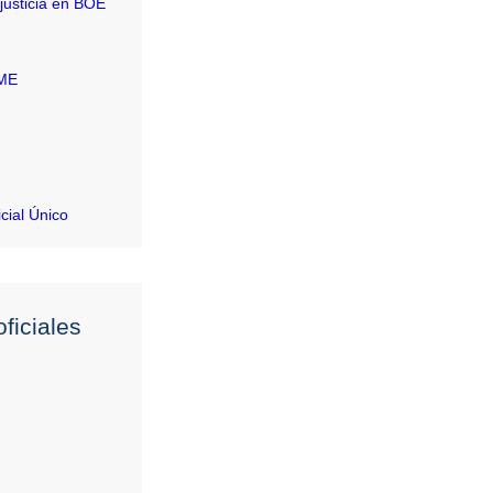
justicia en BOE
RME
icial Único
ficiales