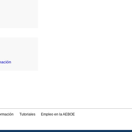
mación
formación
Tutoriales
Empleo en la AEBOE