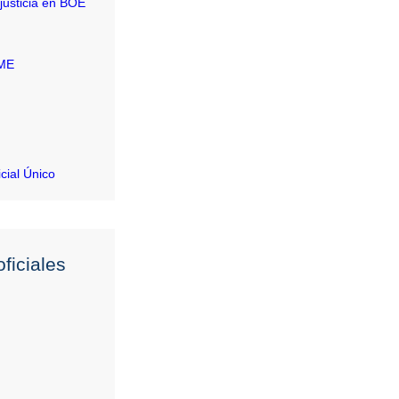
justicia en BOE
RME
icial Único
ficiales