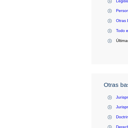
Legisl
Person
Otras 
Todo 
Última
Otras ba
Jurisp
Juris
Doctri
Derec