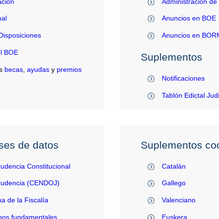
ación
Administración de 
al
Anuncios en BOE
Disposiciones
Anuncios en BO
el BOE
Suplementos
s
becas
,
ayudas
y
premios
Notificaciones
Tablón Edictal Jud
ses de datos
Suplementos coo
rudencia Constitucional
Catalán
prudencia (CENDOJ)
Gallego
na de la Fiscalía
Valenciano
hos fundamentales
Euskera