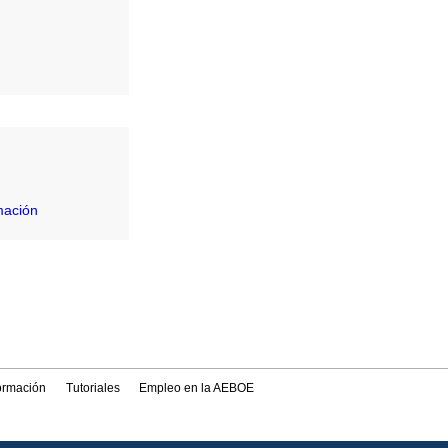
mación
formación
Tutoriales
Empleo en la AEBOE