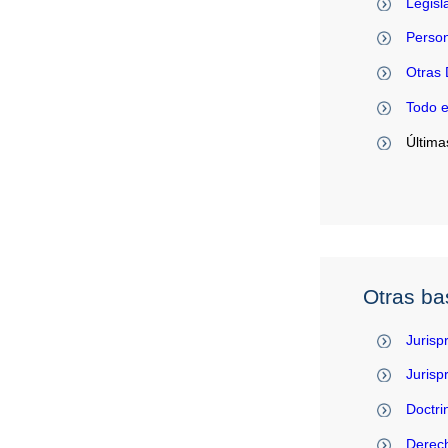
Legisl
Person
Otras 
Todo 
Última
Otras ba
Jurisp
Juris
Doctri
Derec