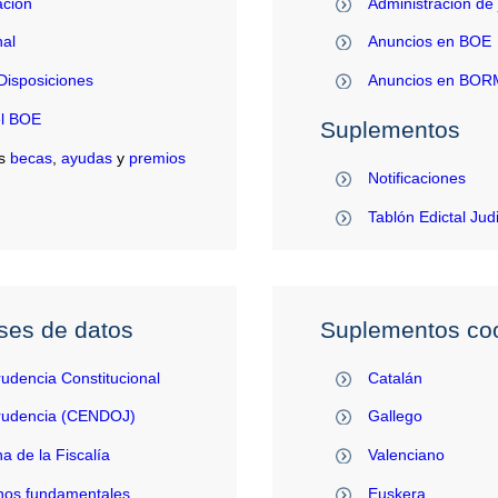
ación
Administración de 
al
Anuncios en BOE
Disposiciones
Anuncios en BO
el BOE
Suplementos
s
becas
,
ayudas
y
premios
Notificaciones
Tablón Edictal Jud
ses de datos
Suplementos coo
rudencia Constitucional
Catalán
prudencia (CENDOJ)
Gallego
na de la Fiscalía
Valenciano
hos fundamentales
Euskera