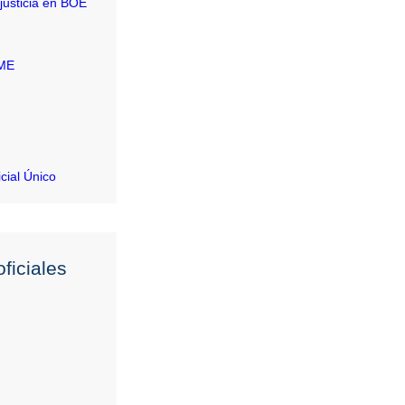
justicia en BOE
RME
icial Único
ficiales