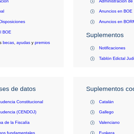
ación
Administración de 
al
Anuncios en BOE
Disposiciones
Anuncios en BO
el BOE
Suplementos
s
becas
,
ayudas
y
premios
Notificaciones
Tablón Edictal Jud
ses de datos
Suplementos coo
rudencia Constitucional
Catalán
prudencia (CENDOJ)
Gallego
na de la Fiscalía
Valenciano
hos fundamentales
Euskera