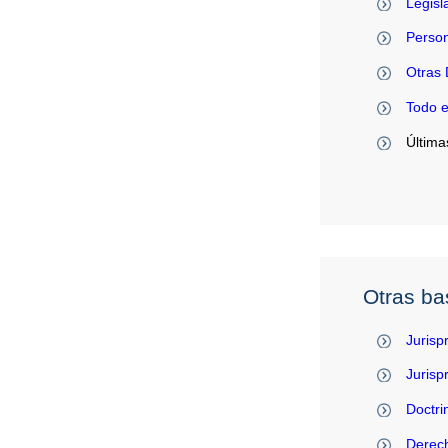
Legisl
Person
Otras 
Todo 
Última
Otras ba
Jurisp
Juris
Doctri
Derec