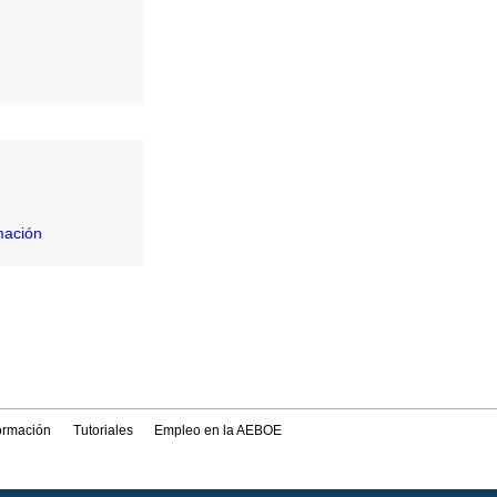
mación
formación
Tutoriales
Empleo en la AEBOE