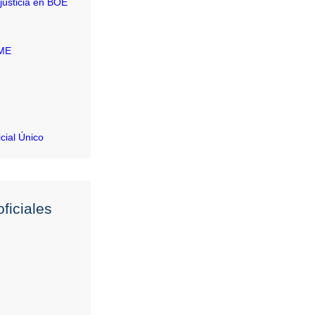
justicia en BOE
RME
icial Único
ficiales