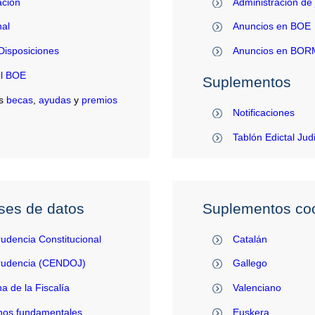
ación
Administración de 
al
Anuncios en BOE
Disposiciones
Anuncios en BO
el BOE
Suplementos
s
becas
,
ayudas
y
premios
Notificaciones
Tablón Edictal Jud
ses de datos
Suplementos coo
rudencia Constitucional
Catalán
prudencia (CENDOJ)
Gallego
na de la Fiscalía
Valenciano
hos fundamentales
Euskera