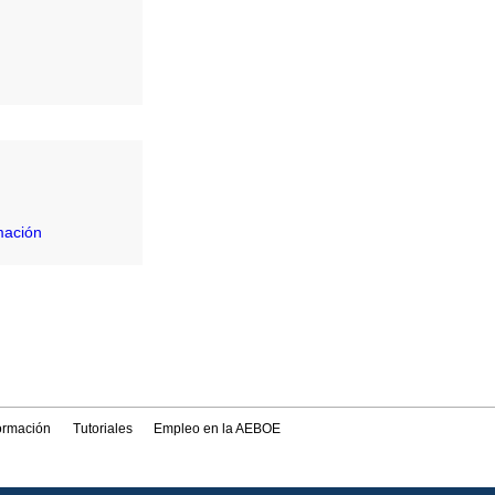
mación
formación
Tutoriales
Empleo en la AEBOE