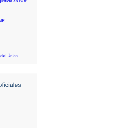
justicia en BOE
RME
icial Único
ficiales