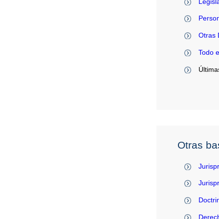
Legisl
Person
Otras 
Todo 
Última
Otras ba
Jurisp
Juris
Doctri
Derec