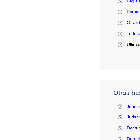
Legisl
Person
Otras 
Todo 
Última
Otras ba
Jurisp
Juris
Doctri
Derec