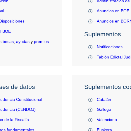
ación
Administración de 
al
Anuncios en BOE
Disposiciones
Anuncios en BO
el BOE
Suplementos
s
becas
,
ayudas
y
premios
Notificaciones
Tablón Edictal Jud
ses de datos
Suplementos coo
rudencia Constitucional
Catalán
prudencia (CENDOJ)
Gallego
na de la Fiscalía
Valenciano
hos fundamentales
Euskera