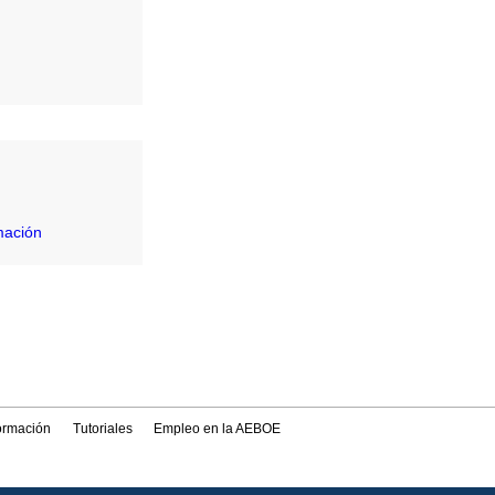
mación
formación
Tutoriales
Empleo en la AEBOE