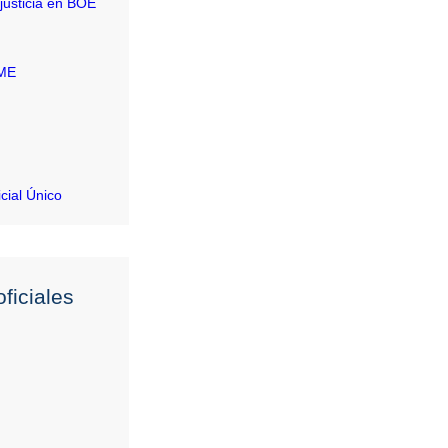
justicia en BOE
RME
icial Único
ficiales