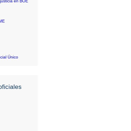
justicia en BOE
RME
icial Único
ficiales