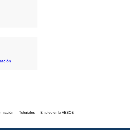
mación
formación
Tutoriales
Empleo en la AEBOE