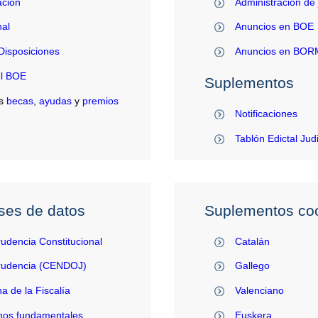
ación
Administración de 
al
Anuncios en BOE
Disposiciones
Anuncios en BO
el BOE
Suplementos
s
becas
,
ayudas
y
premios
Notificaciones
Tablón Edictal Jud
ses de datos
Suplementos coo
rudencia Constitucional
Catalán
prudencia (CENDOJ)
Gallego
na de la Fiscalía
Valenciano
hos fundamentales
Euskera