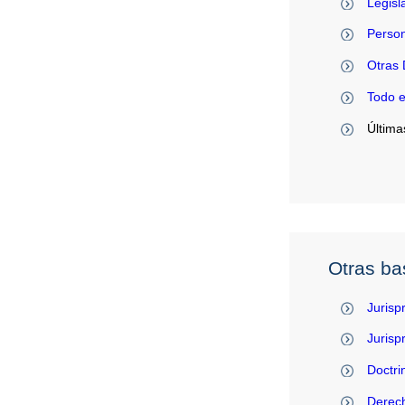
Legisl
Person
Otras 
Todo 
Última
Otras ba
Jurisp
Juris
Doctri
Derec