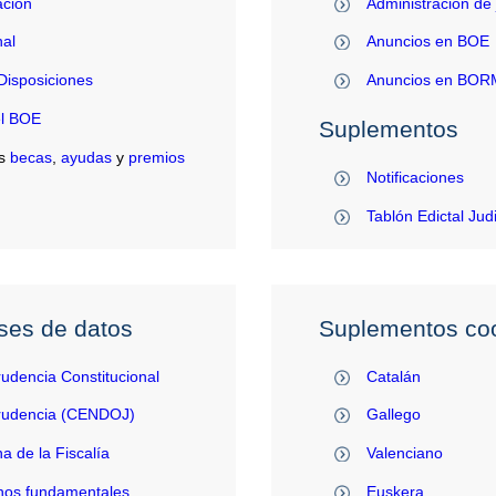
ación
Administración de 
al
Anuncios en BOE
Disposiciones
Anuncios en BO
el BOE
Suplementos
s
becas
,
ayudas
y
premios
Notificaciones
Tablón Edictal Jud
ses de datos
Suplementos coo
rudencia Constitucional
Catalán
prudencia (CENDOJ)
Gallego
na de la Fiscalía
Valenciano
hos fundamentales
Euskera