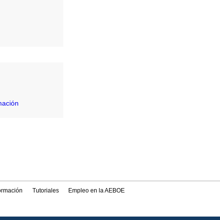
mación
formación
Tutoriales
Empleo en la AEBOE