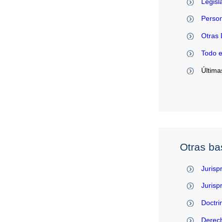
Legisl
Person
Otras 
Todo 
Última
Otras ba
Jurisp
Juris
Doctri
Derec