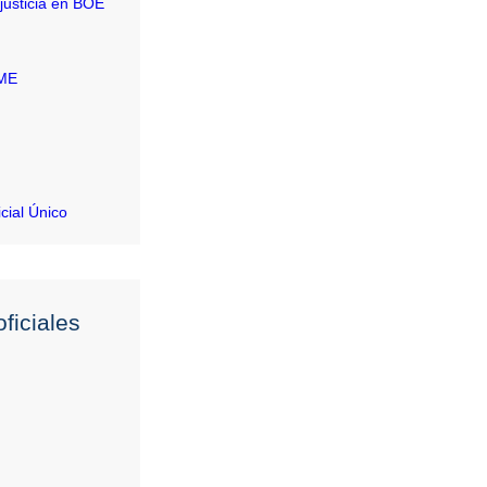
justicia en BOE
RME
icial Único
ficiales