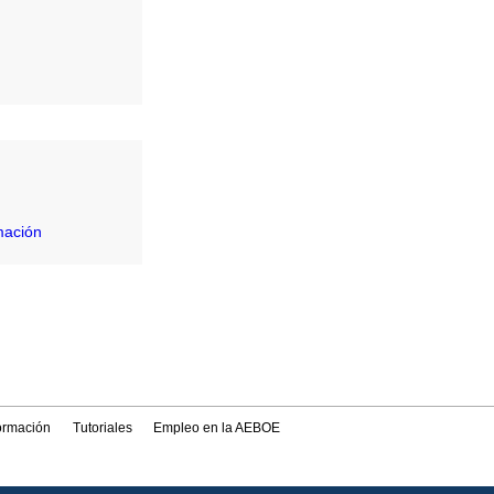
mación
formación
Tutoriales
Empleo en la AEBOE