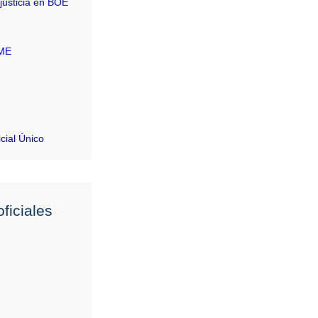
justicia en BOE
RME
icial Único
ficiales