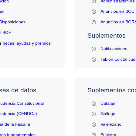
ación
Administración de 
al
Anuncios en BOE
Disposiciones
Anuncios en BO
el BOE
Suplementos
s
becas
,
ayudas
y
premios
Notificaciones
Tablón Edictal Jud
ses de datos
Suplementos coo
rudencia Constitucional
Catalán
prudencia (CENDOJ)
Gallego
na de la Fiscalía
Valenciano
hos fundamentales
Euskera