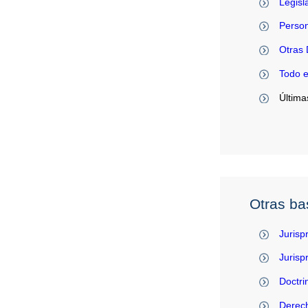
Legisl
Person
Otras 
Todo 
Última
Otras ba
Jurisp
Juris
Doctri
Derec