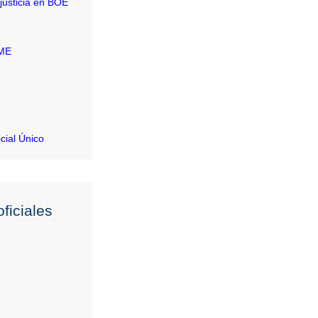
justicia en BOE
RME
icial Único
ficiales