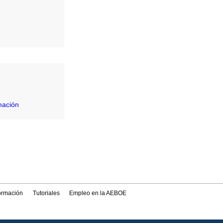
mación
formación
Tutoriales
Empleo en la AEBOE