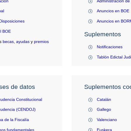
ación
Administración de 
al
Anuncios en BOE
Disposiciones
Anuncios en BO
el BOE
Suplementos
s
becas
,
ayudas
y
premios
Notificaciones
Tablón Edictal Jud
ses de datos
Suplementos coo
rudencia Constitucional
Catalán
prudencia (CENDOJ)
Gallego
na de la Fiscalía
Valenciano
hos fundamentales
Euskera