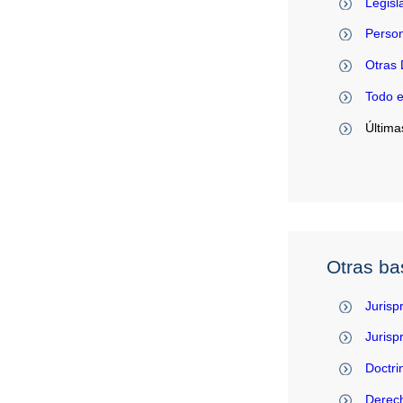
Legisl
Person
Otras 
Todo 
Última
Otras ba
Jurisp
Juris
Doctri
Derec