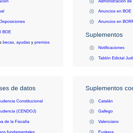
ación
Administración de 
al
Anuncios en BOE
Disposiciones
Anuncios en BO
el BOE
Suplementos
s
becas
,
ayudas
y
premios
Notificaciones
Tablón Edictal Jud
ses de datos
Suplementos coo
rudencia Constitucional
Catalán
prudencia (CENDOJ)
Gallego
na de la Fiscalía
Valenciano
hos fundamentales
Euskera