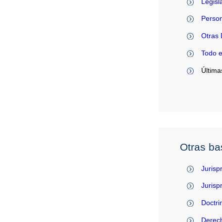
Legisl
Person
Otras 
Todo 
Última
Otras ba
Jurisp
Juris
Doctri
Derec