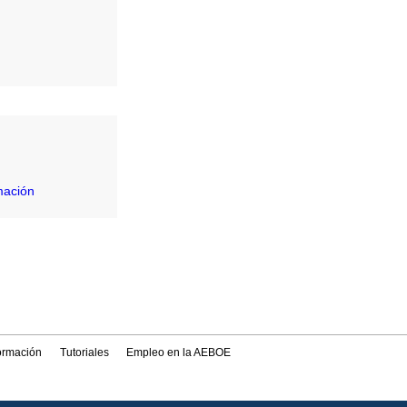
mación
formación
Tutoriales
Empleo en la AEBOE