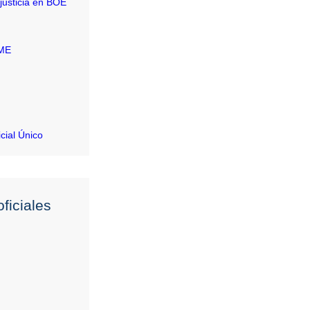
justicia en BOE
RME
icial Único
ficiales