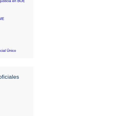
justicia en BOE
RME
icial Único
ficiales