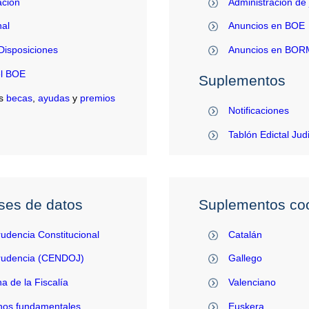
ación
Administración de 
al
Anuncios en BOE
Disposiciones
Anuncios en BO
el BOE
Suplementos
s
becas
,
ayudas
y
premios
Notificaciones
Tablón Edictal Jud
ses de datos
Suplementos coo
rudencia Constitucional
Catalán
prudencia (CENDOJ)
Gallego
na de la Fiscalía
Valenciano
hos fundamentales
Euskera