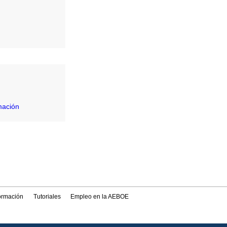
mación
formación
Tutoriales
Empleo en la AEBOE