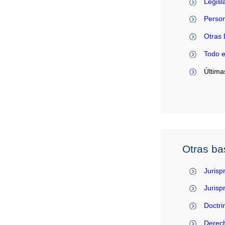
Legisl
Person
Otras 
Todo 
Última
Otras ba
Jurisp
Juris
Doctri
Derec