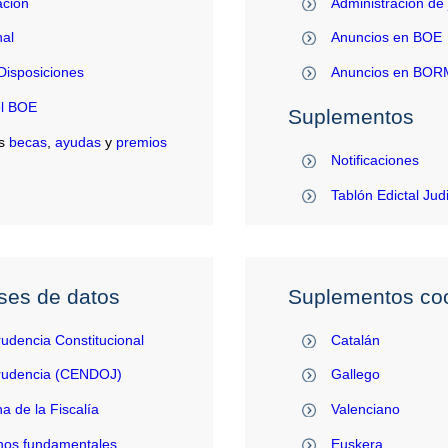
ación
Administración de 
al
Anuncios en BOE
Disposiciones
Anuncios en BO
el BOE
Suplementos
s
becas
,
ayudas
y
premios
Notificaciones
Tablón Edictal Jud
ses de datos
Suplementos coo
rudencia Constitucional
Catalán
prudencia (CENDOJ)
Gallego
na de la Fiscalía
Valenciano
hos fundamentales
Euskera