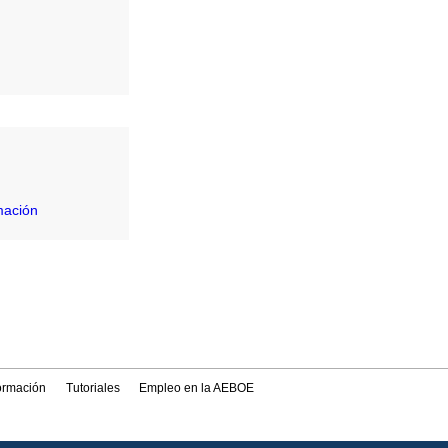
mación
formación
Tutoriales
Empleo en la AEBOE