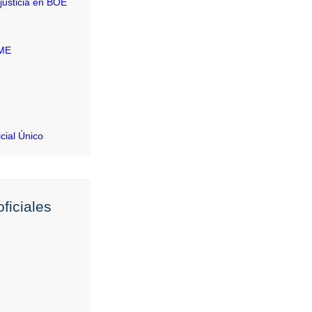
justicia en BOE
RME
icial Único
ficiales