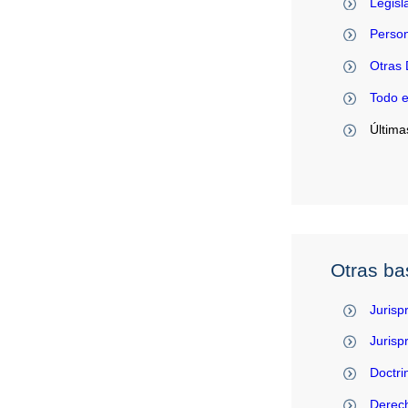
Legisl
Person
Otras 
Todo 
Última
Otras ba
Jurisp
Juris
Doctri
Derec