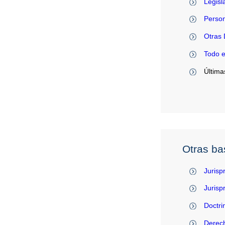
Legisl
Person
Otras 
Todo 
Última
Otras ba
Jurisp
Juris
Doctri
Derec