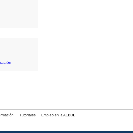
mación
formación
Tutoriales
Empleo en la AEBOE