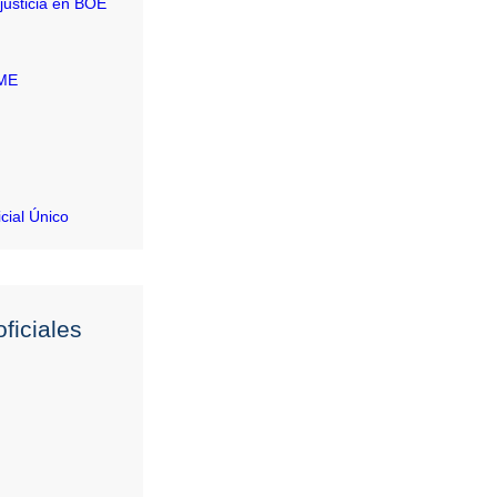
justicia en BOE
RME
icial Único
ficiales