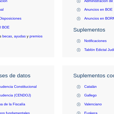
ación
Administración de 
al
Anuncios en BOE
Disposiciones
Anuncios en BO
el BOE
Suplementos
s
becas
,
ayudas
y
premios
Notificaciones
Tablón Edictal Jud
ses de datos
Suplementos coo
rudencia Constitucional
Catalán
prudencia (CENDOJ)
Gallego
na de la Fiscalía
Valenciano
hos fundamentales
Euskera