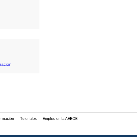
mación
formación
Tutoriales
Empleo en la AEBOE