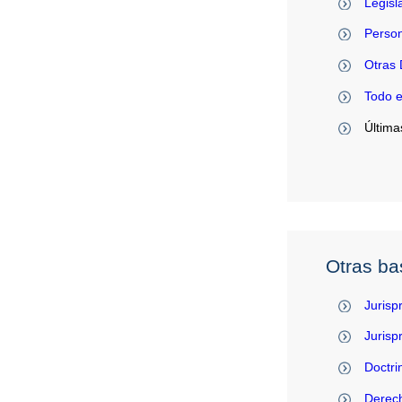
Legisl
Person
Otras 
Todo 
Última
Otras ba
Jurisp
Juris
Doctri
Derec