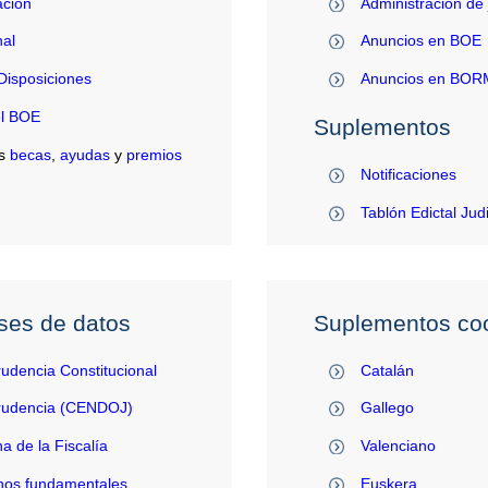
ación
Administración de 
al
Anuncios en BOE
Disposiciones
Anuncios en BO
el BOE
Suplementos
s
becas
,
ayudas
y
premios
Notificaciones
Tablón Edictal Jud
ses de datos
Suplementos coo
rudencia Constitucional
Catalán
prudencia (CENDOJ)
Gallego
na de la Fiscalía
Valenciano
hos fundamentales
Euskera