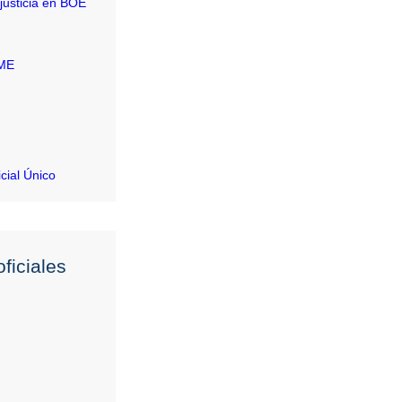
justicia en BOE
RME
icial Único
ficiales