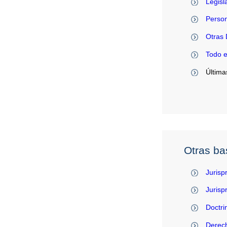
Legisl
Person
Otras 
Todo 
Última
Otras ba
Jurisp
Juris
Doctri
Derec