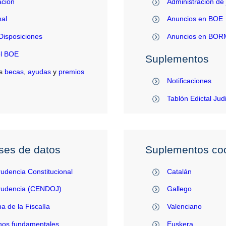
ación
Administración de 
al
Anuncios en BOE
Disposiciones
Anuncios en BO
el BOE
Suplementos
s
becas
,
ayudas
y
premios
Notificaciones
Tablón Edictal Jud
ses de datos
Suplementos coo
rudencia Constitucional
Catalán
prudencia (CENDOJ)
Gallego
na de la Fiscalía
Valenciano
hos fundamentales
Euskera