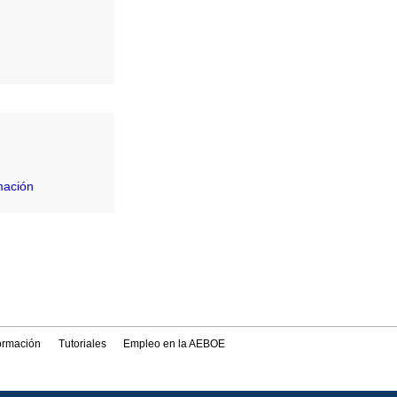
mación
formación
Tutoriales
Empleo en la AEBOE