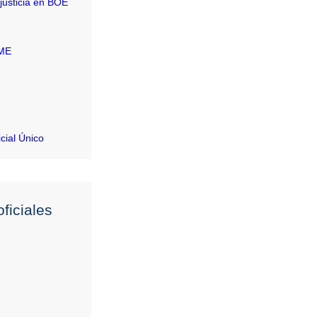
justicia en BOE
RME
icial Único
ficiales